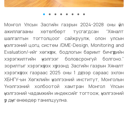
Монгол Улсын Засгийн газрын 2024-2028 оны үйл
ажиллагааны хөтөлбөрт тусгагдсан “Хяналт
шалгалтын тогтолцоог сайжруулж, олон улсын
үнэлгээний цогц систем /DME-Design, Monitoring and
Evaluation/-ийг хөгжүүлж, бодлогын баримт бичгүүдийн
хэрэгжилтийн үнэлгээг боловсронгуй болгоно.”
зорилтыг хэрэгжүүлэх хүрээнд Засгийн газрын Хяналт
хэрэгжүүлэх газраас 2025 оны 1 дүгээр сараас эхлэн
ХБНГУ-ын Хөгжлийн үнэлгээний институт, Монголын
Үнэлгээний холбоотой хамтран Монгол Улсын
үнэлгээний чадамжийн индексийг тогтоож, үнэлгээний
үр дүнг өнөөдөр танилцуулна.