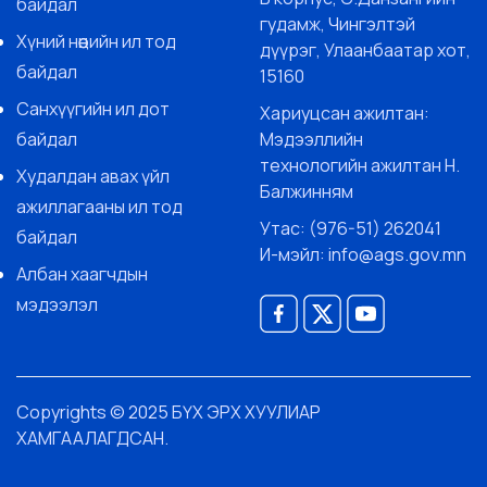
байдал
гудамж, Чингэлтэй
Хүний нөөцийн ил тод
дүүрэг, Улаанбаатар хот,
байдал
15160
Санхүүгийн ил дот
Хариуцсан ажилтан:
байдал
Мэдээллийн
технологийн ажилтан Н.
Худалдан авах үйл
Балжинням
ажиллагааны ил тод
Утас: (976-51) 262041
байдал
И-мэйл: info@ags.gov.mn
Албан хаагчдын
мэдээлэл
Copyrights © 2025 БҮХ ЭРХ ХУУЛИАР
ХАМГААЛАГДСАН.