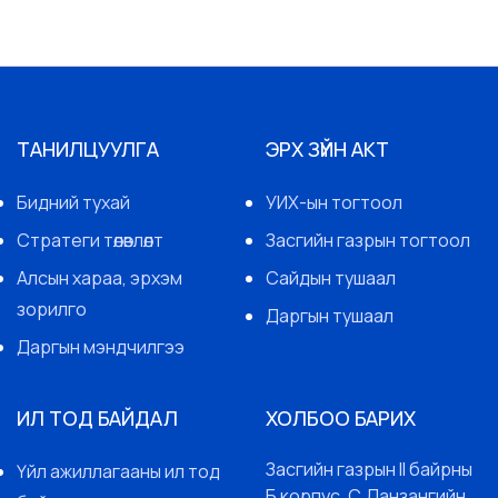
ТАНИЛЦУУЛГА
ЭРХ ЗҮЙН АКТ
Бидний тухай
УИХ-ын тогтоол
Стратеги төлөвлөлт
Засгийн газрын тогтоол
Алсын хараа, эрхэм
Сайдын тушаал
зорилго
Даргын тушаал
Даргын мэндчилгээ
ИЛ ТОД БАЙДАЛ
ХОЛБОО БАРИХ
Засгийн газрын II байрны
Үйл ажиллагааны ил тод
Б корпус, С.Данзангийн