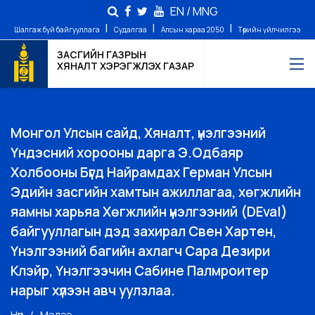
EN
/
MNG
|
|
|
Шалгаж буй байгууллага
Судалгаа
Алсын хараа 2050
Төрийн үйлчилгээ
ЗАСГИЙН ГАЗРЫН
ХЯНАЛТ ХЭРЭГЖҮҮЛЭХ ГАЗАР
Монгол Улсын сайд, Хяналт, үнэлгээний
Үндэсний хорооны дарга Э.Одбаяр
Холбооны Бүгд Найрамдах Герман Улсын
Эдийн засгийн хамтын ажиллагаа, хөгжлийн
яамны харьяа Хөгжлийн үнэлгээний (DEval)
байгууллагын дэд захирал Свен Хартен,
Үнэлгээний багийн ахлагч Сара Дезири
Клэйр, Үнэлгээчин Сабине Палмрoитер
нарыг хүлээн авч уулзлаа.
Нүүр
Мэдээ