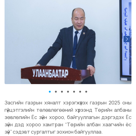
Засгийн газрын хяналт хэрэгжүүлэх газрын 2025 оны
гүйцэтгэлийн төлөвлөгөөний хүрээнд Төрийн албаны
зөвлөлийн Ёс зүйн хороо, байгууллагын дэргэдэх Ёс
зүйн дэд хороо хамтран “Төрийн албан хаагчийн ёс
зүй” сэдэвт сургалтыг зохион байгууллаа.