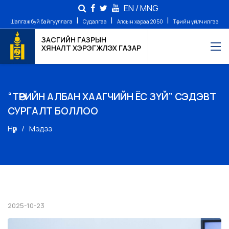
EN
/
MNG
|
|
|
Шалгаж буй байгууллага
Судалгаа
Алсын хараа 2050
Төрийн үйлчилгээ
ЗАСГИЙН ГАЗРЫН
ХЯНАЛТ ХЭРЭГЖҮҮЛЭХ ГАЗАР
“ТӨРИЙН АЛБАН ХААГЧИЙН ЁС ЗҮЙ” СЭДЭВТ
СУРГАЛТ БОЛЛОО
Нүүр
Мэдээ
2025-10-23