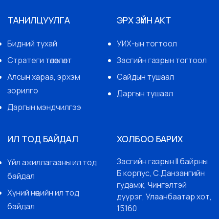
ТАНИЛЦУУЛГА
ЭРХ ЗҮЙН АКТ
Бидний тухай
УИХ-ын тогтоол
Стратеги төлөвлөлт
Засгийн газрын тогтоол
Алсын хараа, эрхэм
Сайдын тушаал
зорилго
Даргын тушаал
Даргын мэндчилгээ
ИЛ ТОД БАЙДАЛ
ХОЛБОО БАРИХ
Засгийн газрын II байрны
Үйл ажиллагааны ил тод
Б корпус, С.Данзангийн
байдал
гудамж, Чингэлтэй
Хүний нөөцийн ил тод
дүүрэг, Улаанбаатар хот,
байдал
15160