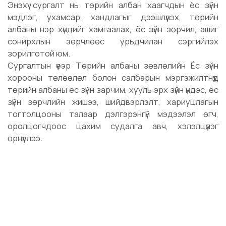
Энэхүү сургалт нь төрийн албан хаагчдын ёс зүйн
мэдлэг, ухамсар, хандлагыг дээшлүүлэх, төрийн
албаны нэр хүндийг хамгаалах, ёс зүйн зөрчил, ашиг
сонирхлын зөрчлөөс урьдчилан сэргийлэх
зорилготой юм.
Сургалтын үеэр Төрийн албаны зөвлөлийн Ёс зүйн
хорооны төлөөлөл болон салбарын мэргэжилтнүүд
төрийн албаны ёс зүйн зарчим, хууль эрх зүйн үндэс, ёс
зүйн зөрчлийн жишээ, шийдвэрлэлт, хариуцлагын
тогтолцооны талаар дэлгэрэнгүй мэдээлэл өгч,
оролцогчдоос цахим судалга авч, хэлэлцүүлэг
өрнүүллээ.